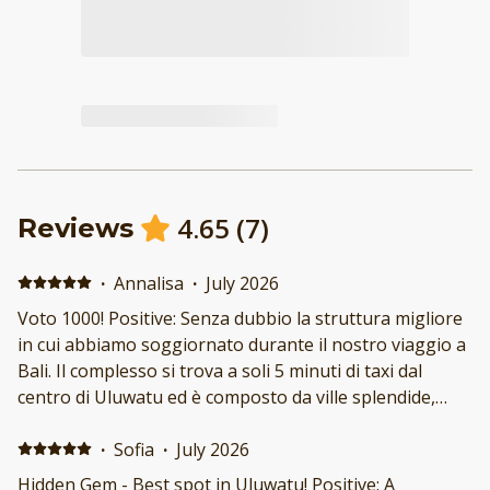
4.65
(
7
)
Reviews
·
Annalisa
·
July 2026
Voto 1000! Positive: Senza dubbio la struttura migliore
in cui abbiamo soggiornato durante il nostro viaggio a
Bali. Il complesso si trova a soli 5 minuti di taxi dal
centro di Uluwatu ed è composto da ville splendide,
immerse nella tranquillità. La nostra villa era
semplicemente meravigliosa: arredata con grande
·
Sofia
·
July 2026
gusto, curata nei minimi dettagli e impeccabilmente
Hidden Gem - Best spot in Uluwatu! Positive: A