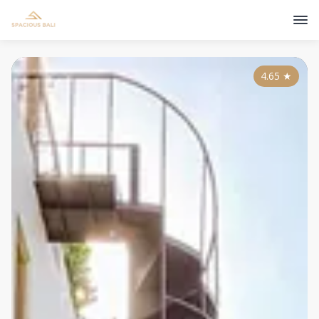
4.65
★