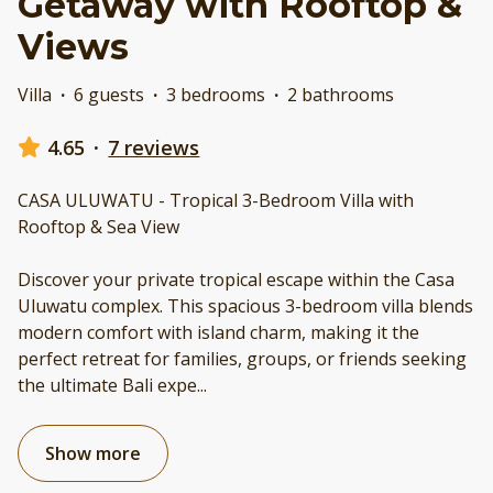
Getaway with Rooftop &
Views
Villa
·
6 guests
·
3 bedrooms
·
2 bathrooms
4.65
·
7 reviews
CASA ULUWATU - Tropical 3-Bedroom Villa with
Rooftop & Sea View
Discover your private tropical escape within the Casa
Uluwatu complex. This spacious 3-bedroom villa blends
modern comfort with island charm, making it the
perfect retreat for families, groups, or friends seeking
the ultimate Bali expe
...
Show more